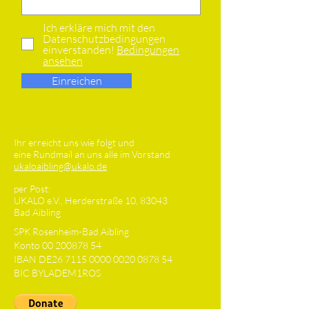
Ich erkläre mich mit den
Datenschutzbedingungen
einverstanden!
Bedingungen
ansehen
Einreichen
Ihr erreicht uns wie folgt und
eine Rundmail an uns alle im Vorstand
ukaloaibling@ukalo.de
per Post:
UKALO e.V., Herderstraße 10, 83043
Bad Aibling
SPK Rosenheim-Bad Aibling
Konto
00 200878 54
IBAN DE26
7115 0000 0020 0878
54
BIC BYLADEM1ROS