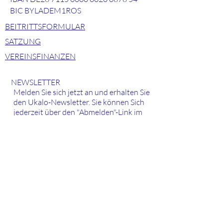
BIC BYLADEM1ROS
BEITRITTSFORMULAR
SATZUNG
VEREINSFINANZEN
NEWSLETTER
Melden Sie sich jetzt an und erhalten Sie
den Ukalo-Newsletter. Sie können Sich
jederzeit über den "Abmelden"-Link im
Newsletter oder per E-Mail an
ukalo-
brief@gmx.de
abmelden. Register here
and subscribe for our newsletter
Ich stimme den
Datenschutzbedingungen dieser