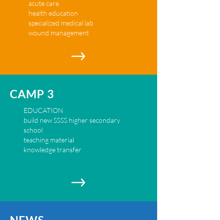
acute care
health education
specialized medical lab
wound management
CAMP 3
EDUCATION
build new SSSS higher secondary
school
teaching material
knowledge transfer