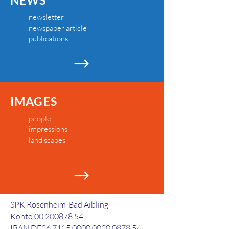
NEWS
newsletter
newspaper article
publications
IMAGES
people
impressions
land scapes
SPK Rosenheim-Bad Aibling
Konto
00 200878 54
IBAN DE26
7115 0000 0020 0878
54