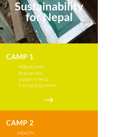
Sustainability
for Nepal
CAMP 1
REBUILDING
financial help
support in setup
training programme
CAMP 2
HEALTH